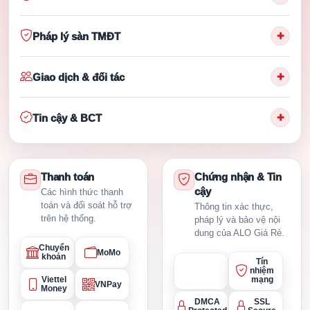
+
Pháp lý sàn TMĐT
+
Giao dịch & đối tác
+
Tin cậy & BCT
Thanh toán
Chứng nhận & Tin
cậy
Các hình thức thanh
toán và đối soát hỗ trợ
Thông tin xác thực,
trên hệ thống.
pháp lý và bảo vệ nội
dung của ALO Giá Rẻ.
Chuyển
MoMo
khoản
Tín
nhiệm
Viettel
mạng
VNPay
Money
DMCA
SSL